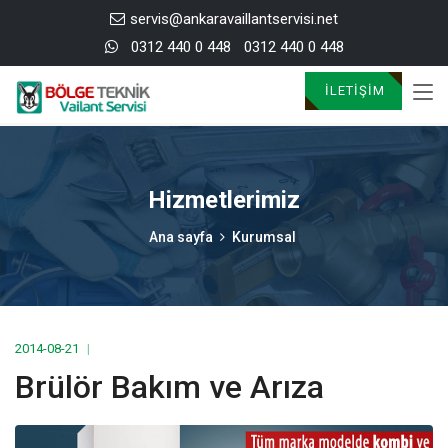
servis@ankaravaillantservisi.net
0312 440 0 448
0312 440 0 448
İLETIŞIM
Hizmetlerimiz
Ana sayfa
Kurumsal
2014-08-21
Brülör Bakım ve Arıza